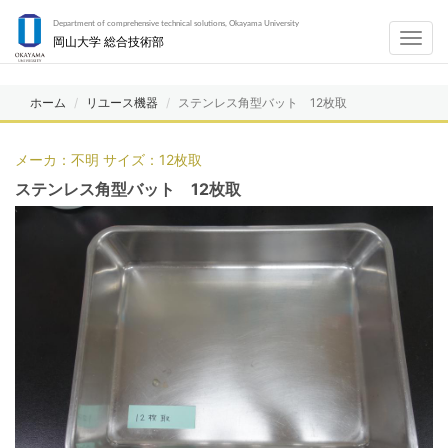
Department of comprehensive technical solutions, Okayama University
Toggl
岡山大学 総合技術部
navig
ホーム
リユース機器
ステンレス角型バット 12枚取
メーカ：不明 サイズ：12枚取
ステンレス角型バット 12枚取