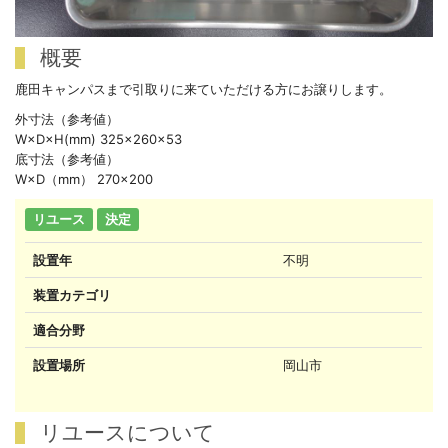
概要
鹿田キャンパスまで引取りに来ていただける方にお譲りします。
外寸法（参考値）
W×D×H(mm) 325×260×53
底寸法（参考値）
W×D（mm） 270×200
リユース
決定
設置年
不明
装置カテゴリ
適合分野
設置場所
岡山市
リユースについて