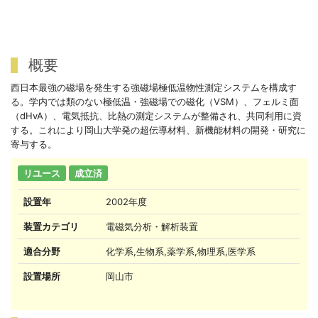
概要
西日本最強の磁場を発生する強磁場極低温物性測定システムを構成す
る。学内では類のない極低温・強磁場での磁化（VSM）、フェルミ面
（dHvA）、電気抵抗、比熱の測定システムが整備され、共同利用に資
する。これにより岡山大学発の超伝導材料、新機能材料の開発・研究に
寄与する。
リユース
成立済
設置年
2002年度
装置カテゴリ
電磁気分析・解析装置
適合分野
化学系,生物系,薬学系,物理系,医学系
設置場所
岡山市