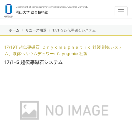
Department of comprehensive technical solutions, Okayama University
Toggl
岡山大学 総合技術部
navig
ホーム
リユース機器
17/1-5 超伝導磁石システム
17/19T 超伝導磁石: Ｃｒｙｏｍａｇｎｅｔｉｃ 社製 制御システ
ム、液体ヘリウムデュワー: Ｃryogenics社製
17/1-5 超伝導磁石システム