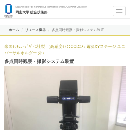
Department of comprehensive technical solutions, Okayama University
Toggl
岡山大学 総合技術部
navig
ホーム
リユース機器
多点同時観察・撮影システム装置
米国ﾓﾚｷｭﾗｰﾃﾞﾊﾞｲｽ社製 （高感度ﾓﾉｸﾛCCDｶﾒﾗ 電源XYステージ ユニ
バーサルホルダー 外）
多点同時観察・撮影システム装置