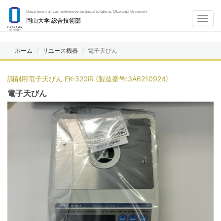
Department of comprehensive technical solutions, Okayama University
Toggl
岡山大学 総合技術部
navig
ホーム
リユース機器
電子天びん
調剤用電子天びん EK-320iR (製造番号:3A6210924)
電子天びん