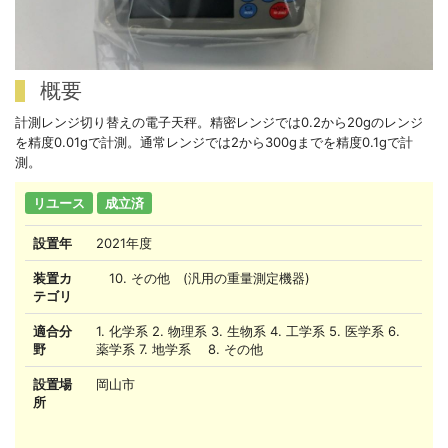
概要
計測レンジ切り替えの電子天秤。精密レンジでは0.2から20gのレンジ
を精度0.01gで計測。通常レンジでは2から300gまでを精度0.1gで計
測。
リユース
成立済
設置年
2021年度
装置カ
10. その他 (汎用の重量測定機器)
テゴリ
適合分
1. 化学系 2. 物理系 3. 生物系 4. 工学系 5. 医学系 6.
野
薬学系 7. 地学系 8. その他
設置場
岡山市
所